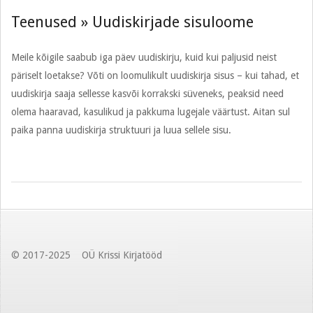
Teenused »
Uudiskirjade sisuloome
Meile kõigile saabub iga päev uudiskirju, kuid kui paljusid neist
päriselt loetakse? Võti on loomulikult uudiskirja sisus – kui tahad, et
uudiskirja saaja sellesse kasvõi korrakski süveneks, peaksid need
olema haaravad, kasulikud ja pakkuma lugejale väärtust. Aitan sul
paika panna uudiskirja struktuuri ja luua sellele sisu.
2017-
04-
29
© 2017-2025 OÜ Krissi Kirjatööd