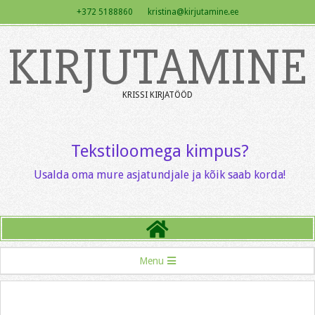
Skip
+372 5188860 kristina@kirjutamine.ee
to
KIRJUTAMINE
content
KRISSI KIRJATÖÖD
Tekstiloomega kimpus?
Usalda oma mure asjatundjale ja kõik saab korda!
Primary
Menu
Navigation
Menu