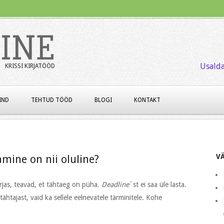
INE
Usalda
KRISSI KIRJATÖÖD
IND
TEHTUD TÖÖD
BLOGI
KONTAKT
V
mine on nii oluline?
irjas, teavad, et tähtaeg on püha.
Deadline
´st ei saa üle lasta.
tähtajast, vaid ka sellele eelnevatele tärminitele. Kohe