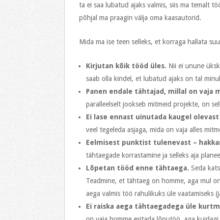
ta ei saa lubatud ajaks valmis, siis ma temalt 
põhjal ma praagin välja oma kaasautorid.
Mida ma ise teen selleks, et korraga hallata suur
Kirjutan kõik tööd üles.
Nii ei unune ükski
saab olla kindel, et lubatud ajaks on tal minu
Panen endale tähtajad, millal on vaja m
paralleelselt jookseb mitmeid projekte, on se
Ei lase ennast uinutada kaugel olevast
veel tegeleda asjaga, mida on vaja alles mitm
Eelmisest punktist tulenevast – hakka
tähtaegade korrastamine ja selleks aja plane
Lõpetan tööd enne tähtaega.
Seda katsu
Teadmine, et tähtaeg on homme, aga mul on a
aega valmis töö rahulikuks üle vaatamiseks (j
Ei raiska aega tähtaegadega üle kurtm
on vaja homme esitada lõputöö, aga kuidagi 