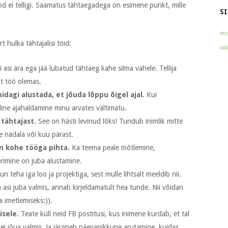
tööd ei telligi. Saamatus tähtaegadega on esimene punkt, mille
SI
ett
t hulka tähtajalisi töid:
vab
 asi ära ega jää lubatud tähtaeg kahe silma vahele. Tellija
lt töö olemas.
idagi alustada, et jõuda lõppu õigel ajal.
Kui
lline ajahaldamine minu arvates vältimatu.
 tähtajast.
See on hästi levinud lõks! Tundub inimlik mitte
e nädala või kuu pärast.
n kohe tööga pihta.
Ka teema peale mõtlemine,
erimine on juba alustamine.
n teha iga loo ja projektiga, sest mulle lihtsalt meeldib nii.
si juba valmis, annab kirjeldamatult hea tunde. Nii võidan
a imetlemiseks:)).
isele.
Teate küll neid FB postitusi, kus inimene kurdab, et tal
ei jõua valmis. Ja järgneb päevapikkune arutamine, kuidas