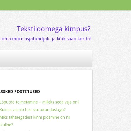
Tekstiloomega kimpus?
 oma mure asjatundjale ja kõik saab korda!
ÄRSKED POSTITUSED
Lõputöö toimetamine – milleks seda vaja on?
Kuidas valmib hea sisuturunduslugu?
Miks tähtaegadest kinni pidamine on nii
oluline?