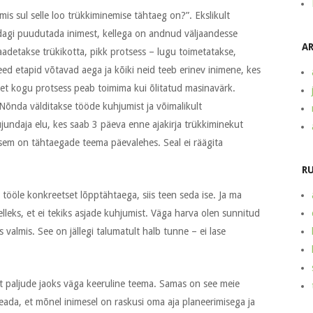
mis sul selle loo trükkiminemise tähtaeg on?”. Ekslikult
idagi puudutada inimest, kellega on andnud väljaandesse
A
saadetakse trükikotta, pikk protsess – lugu toimetatakse,
ed etapid võtavad aega ja kõiki neid teeb erinev inimene, kes
 et kogu protsess peab toimima kui õlitatud masinavärk.
 Nõnda välditakse tööde kuhjumist ja võimalikult
ujundaja elu, kes saab 3 päeva enne ajakirja trükkiminekut
isem on tähtaegade teema päevalehes. Seal ei räägita
.
R
tööle konkreetset lõpptähtaega, siis teen seda ise. Ja ma
lleks, et ei tekiks asjade kuhjumist. Väga harva olen sunnitud
 valmis. See on jällegi talumatult halb tunne – ei lase
 paljude jaoks väga keeruline teema. Samas on see meie
teada, et mõnel inimesel on raskusi oma aja planeerimisega ja