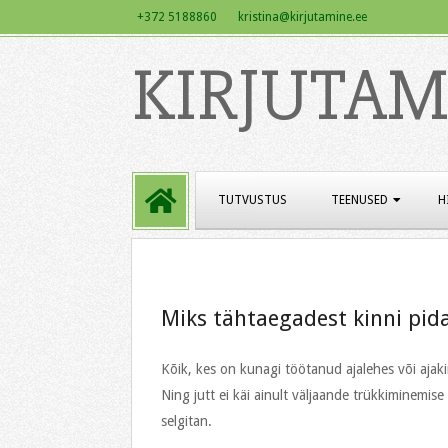
Skip
+372 5188860 kristina@kirjutamine.ee
to
KIRJUTAM
content
Primary
TUTVUSTUS
TEENUSED
H
Navigation
Menu
Miks tähtaegadest kinni pida
Kõik, kes on kunagi töötanud ajalehes või ajak
Ning jutt ei käi ainult väljaande trükkiminemise 
selgitan.