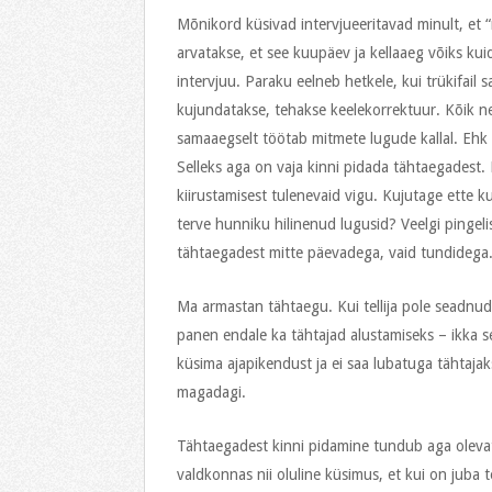
Mõnikord küsivad intervjueeritavad minult, et “
arvatakse, et see kuupäev ja kellaaeg võiks ku
intervjuu. Paraku eelneb hetkele, kui trükifail 
kujundatakse, tehakse keelekorrektuur. Kõik ne
samaaegselt töötab mitmete lugude kallal. Ehk
Selleks aga on vaja kinni pidada tähtaegadest.
kiirustamisest tulenevaid vigu. Kujutage ette k
terve hunniku hilinenud lugusid? Veelgi pingel
tähtaegadest mitte päevadega, vaid tundidega
Ma armastan tähtaegu. Kui tellija pole seadnud 
panen endale ka tähtajad alustamiseks – ikka se
küsima ajapikendust ja ei saa lubatuga tähtajaks
magadagi.
Tähtaegadest kinni pidamine tundub aga olevat
valdkonnas nii oluline küsimus, et kui on juba 