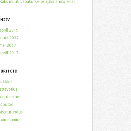
Kaks müüti vabakutselise ajakirjaniku elust
RHIIV
aprill 2019
juuni 2017
mai 2017
aprill 2017
UBRIIGID
artikkel
ettevõtlus
kirjutamine
lõputöö
sisuturundus
toimetamine