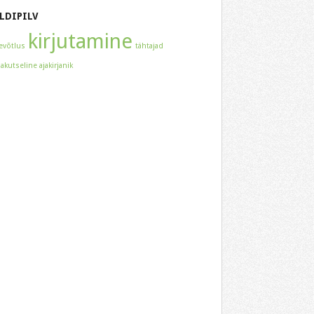
LDIPILV
kirjutamine
evõtlus
tähtajad
akutseline ajakirjanik