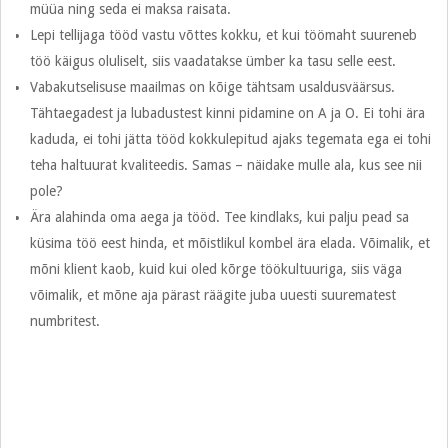
müüa ning seda ei maksa raisata.
Lepi tellijaga tööd vastu võttes kokku, et kui töömaht suureneb
töö käigus oluliselt, siis vaadatakse ümber ka tasu selle eest.
Vabakutselisuse maailmas on kõige tähtsam usaldusväärsus.
Tähtaegadest ja lubadustest kinni pidamine on A ja O. Ei tohi ära
kaduda, ei tohi jätta tööd kokkulepitud ajaks tegemata ega ei tohi
teha haltuurat kvaliteedis. Samas – näidake mulle ala, kus see nii
pole?
Ära alahinda oma aega ja tööd. Tee kindlaks, kui palju pead sa
küsima töö eest hinda, et mõistlikul kombel ära elada. Võimalik, et
mõni klient kaob, kuid kui oled kõrge töökultuuriga, siis väga
võimalik, et mõne aja pärast räägite juba uuesti suurematest
numbritest.