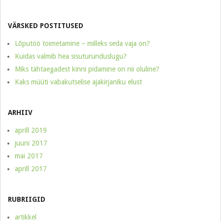
VÄRSKED POSTITUSED
Lõputöö toimetamine – milleks seda vaja on?
Kuidas valmib hea sisuturunduslugu?
Miks tähtaegadest kinni pidamine on nii oluline?
Kaks müüti vabakutselise ajakirjaniku elust
ARHIIV
aprill 2019
juuni 2017
mai 2017
aprill 2017
RUBRIIGID
artikkel