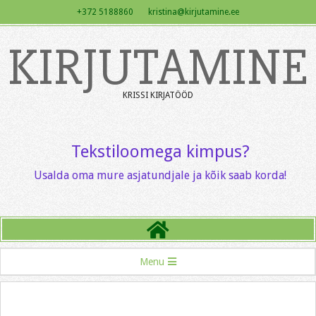
Skip
+372 5188860 kristina@kirjutamine.ee
to
KIRJUTAMINE
content
KRISSI KIRJATÖÖD
Tekstiloomega kimpus?
Usalda oma mure asjatundjale ja kõik saab korda!
Primary
Menu
Navigation
Menu