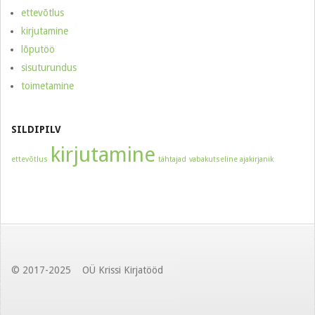
ettevõtlus
kirjutamine
lõputöö
sisuturundus
toimetamine
SILDIPILV
kirjutamine
ettevõtlus
tähtajad
vabakutseline ajakirjanik
© 2017-2025 OÜ Krissi Kirjatööd