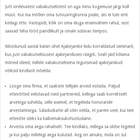
Jutt virelevatest vabakutselistest on aga minu kogemuse järgi küll
müüt. Kui ma mõtlen oma tutvusringkonna peale, siis ei tule eriti
kedagi ette. Vastupidi, kõik on oma eluga enamvähem rahul, sest
saavad teha tööd paindlikult ja omale sobivas tempos.
Möödunud aastal käisin ühel Ajakirjanike liidu korraldatud seminaril,
kus just vabakutselisusest ajakirjanduses räägiti. Sealt jäid kõlama
mõned ideed, millele vabakutselisena tegutsevad ajakirjanikud
võiksid kindlasti mõelda:
Looge oma firma, et saaksite tellijale arveid esitada. Paljud
ettevõtted eelistavad neid partnereid, kellega saab korrektselt
arvetega suhelda, selle asemel, et tegeleda honoraride
arvestamisega. Saladuskatte all võin öelda, et parem veel, kui teie
ettevõte oleks ka käibemaksukohustuslane.
Arvesta oma aega rahaliselt. Tee kindlaks, millega sa üldse tegeled
ja kui palju millelegi aega kulutad. Aeg on ainuke, mida on sul