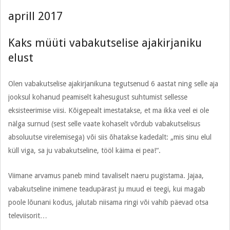
aprill 2017
Kaks müüti vabakutselise ajakirjaniku
elust
2017-
Olen vabakutselise ajakirjanikuna tegutsenud 6 aastat ning selle aja
04-
jooksul kohanud peamiselt kahesugust suhtumist sellesse
14
eksisteerimise viisi. Kõigepealt imestatakse, et ma ikka veel ei ole
nälga surnud (sest selle vaate kohaselt võrdub vabakutselisus
absoluutse virelemisega) või siis õhatakse kadedalt: „mis sinu elul
küll viga, sa ju vabakutseline, tööl käima ei pea!“.
Viimane arvamus paneb mind tavaliselt naeru pugistama. Jajaa,
vabakutseline inimene teadupärast ju muud ei teegi, kui magab
poole lõunani kodus, jalutab niisama ringi või vahib päevad otsa
televiisorit…